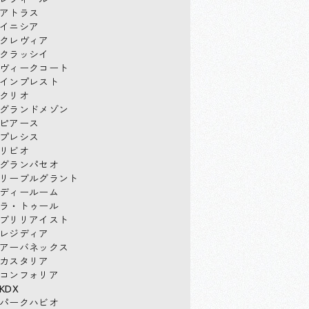
アトラス
イニシア
クレヴィア
クラッシイ
ヴィークコート
インプレスト
クリオ
グランドメゾン
ピアース
プレシス
リビオ
グランパセオ
リーブルグラント
ディールーム
ラ・トゥール
ブリリアイスト
レジディア
アーバネックス
カスタリア
コンフォリア
KDX
パークハビオ