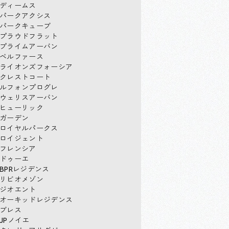
ディームス
パークアクシス
パークキューブ
プラウドフラット
プライムアーバン
ベルファース
ライオンズフォーシア
クレストコート
ルフォンプログレ
ウェリスアーバン
ヒューリック
ガーデン
ロイヤルパークス
ロイジェント
フレンシア
ドゥーエ
BPRレジデンス
リビオメゾン
ジオエント
オーキッドレジデンス
ブレス
JPノイエ