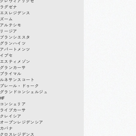
クレヴィアリグゼ
ラグゼナ
エスレジデンス
ズーム
アルテシモ
リージア
ブランシエスタ
グランハイツ
アパートメンツ
イプセ
エスティメゾン
グランカーサ
プライマル
ルネサンスコート
プレール・ドゥーク
グランドコンシェルジュ
HF
コンシェリア
ライブカーサ
クレイシア
オープンレジデンシア
カバナ
クロスレジデンス