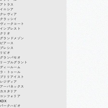
アトラス
イニシア
クレヴィア
クラッシイ
ヴィークコート
インプレスト
クリオ
グランドメゾン
ピアース
プレシス
リビオ
グランパセオ
リーブルグラント
ディールーム
ラ・トゥール
ブリリアイスト
レジディア
アーバネックス
カスタリア
コンフォリア
KDX
パークハビオ