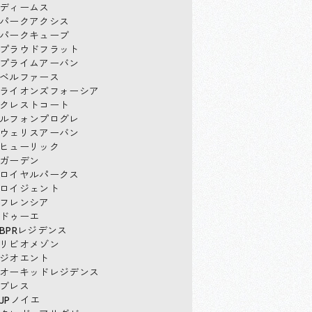
ディームス
パークアクシス
パークキューブ
プラウドフラット
プライムアーバン
ベルファース
ライオンズフォーシア
クレストコート
ルフォンプログレ
ウェリスアーバン
ヒューリック
ガーデン
ロイヤルパークス
ロイジェント
フレンシア
ドゥーエ
BPRレジデンス
リビオメゾン
ジオエント
オーキッドレジデンス
ブレス
JPノイエ