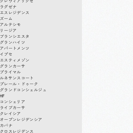
クレヴィアリグゼ
ラグゼナ
エスレジデンス
ズーム
アルテシモ
リージア
ブランシエスタ
グランハイツ
アパートメンツ
イプセ
エスティメゾン
グランカーサ
プライマル
ルネサンスコート
プレール・ドゥーク
グランドコンシェルジュ
HF
コンシェリア
ライブカーサ
クレイシア
オープンレジデンシア
カバナ
クロスレジデンス