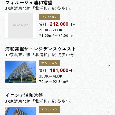
フィルージュ浦和常盤
JR京浜東北線「北浦和」駅 徒歩5分
マンション
212,000
賃料：
円～
2LDK～2LDK
71.66m²～71.66m²
浦和常盤ザ・レジデンスウエスト
JR京浜東北線「北浦和」駅 徒歩13分
マンション
181,000
賃料：
円～
3LDK～4LDK
70m²～92.34m²
イニシア浦和常盤
JR京浜東北線「北浦和」駅 徒歩4分
マンション