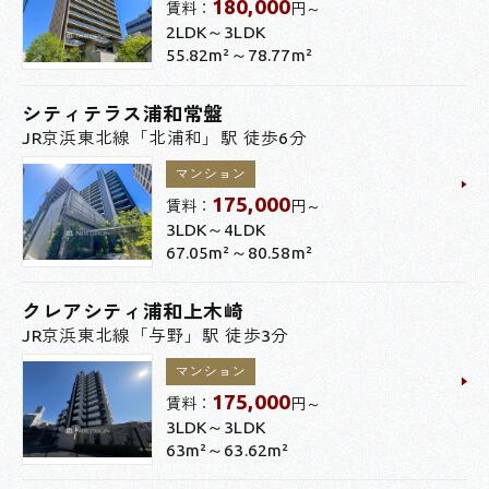
180,000
賃料：
円～
2LDK～3LDK
55.82m²～78.77m²
シティテラス浦和常盤
JR京浜東北線「北浦和」駅 徒歩6分
マンション
175,000
賃料：
円～
3LDK～4LDK
67.05m²～80.58m²
クレアシティ浦和上木崎
JR京浜東北線「与野」駅 徒歩3分
マンション
175,000
賃料：
円～
3LDK～3LDK
63m²～63.62m²