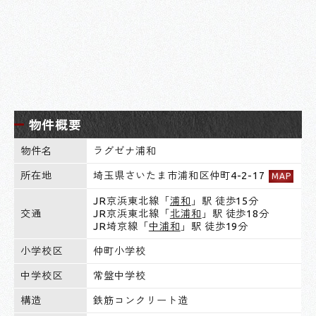
物件概要
物件名
ラグゼナ浦和
所在地
埼玉県さいたま市浦和区仲町4-2-17
MAP
JR京浜東北線「
浦和
」駅 徒歩15分
交通
JR京浜東北線「
北浦和
」駅 徒歩18分
JR埼京線「
中浦和
」駅 徒歩19分
小学校区
仲町小学校
中学校区
常盤中学校
構造
鉄筋コンクリート造