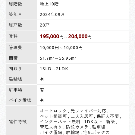
総階数
地上10階
築年月
2024年09月
総戸数
28戸
195,000
204,000
賃料
円～
円
管理費
10,000円～10,000円
面積
51.7m²～55.95m²
間取り
1SLD～2LDK
駐輪場
有
駐車場
有
バイク置場
有
オートロック
,
光ファイバー対応
,
ペット相談可
,
二人入居可
,
保証人不要
,
物件特徴
インターネット無料
,
1DK以上
,
新築
,
管理人有り
,
防犯カメラ
,
駐車場
,
バイク置場
,
駐輪場
,
宅配ボックス