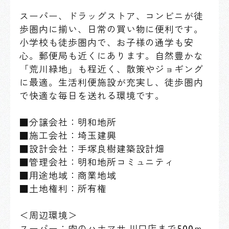
スーパー、ドラッグストア、コンビニが徒
歩圏内に揃い、日常の買い物に便利です。
小学校も徒歩圏内で、お子様の通学も安
心。郵便局も近くにあります。自然豊かな
「荒川緑地」も程近く、散策やジョギング
に最適。生活利便施設が充実し、徒歩圏内
で快適な毎日を送れる環境です。
■分譲会社：明和地所
■施工会社：埼玉建興
■設計会社：手塚良樹建築設計畑
■管理会社：明和地所コミュニティ
■用途地域：商業地域
■土地権利：所有権
＜周辺環境＞
スーパー：肉のハナマサ 川口店まで500ｍ