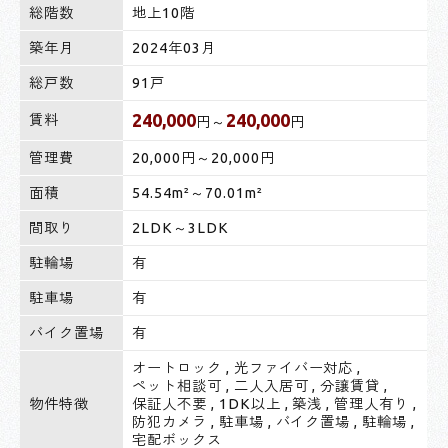
総階数
地上10階
築年月
2024年03月
総戸数
91戸
240,000
240,000
賃料
円～
円
管理費
20,000円～20,000円
面積
54.54m²～70.01m²
間取り
2LDK～3LDK
駐輪場
有
駐車場
有
バイク置場
有
オートロック
,
光ファイバー対応
,
ペット相談可
,
二人入居可
,
分譲賃貸
,
物件特徴
保証人不要
,
1DK以上
,
築浅
,
管理人有り
,
防犯カメラ
,
駐車場
,
バイク置場
,
駐輪場
,
宅配ボックス