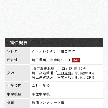
物件概要
物件名
クリオレジダンス川口幸町
所在地
埼玉県川口市幸町1-3-1
MAP
JR京浜東北線「
川口
」駅 徒歩9分
交通
埼玉高速鉄道「
川口元郷
」駅 徒歩18分
埼玉高速鉄道「
南鳩ヶ谷
」駅 徒歩29分
小学校区
幸町小学校
中学校区
幸並中学校
構造
鉄筋コンクリート造