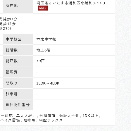
埼玉県さいたま市浦和区北浦和3-17-3
所在地
MAP
駅 徒歩7分
徒歩15分
歩27分
中学校区
本太中学校
総階数
地上6階
総戸数
39戸
管理費
-
間取り
2LDK～4LDK
駐車場
-
自社物件番号
-
バー対応
,
二人入居可
,
分譲賃貸
,
保証人不要
,
1DK以上
,
バイク置場
,
駐輪場
,
宅配ボックス