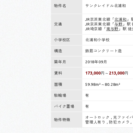
物件名
サンクレイドル北浦和
JR京浜東北線「
北浦和
」
交通
JR京浜東北線「
与野
」駅 
JR埼京線「
南与野
」駅 徒
小学校区
北浦和小学校
構造
鉄筋コンクリート造
築年月
2018年09月
173,000
213,000
賃料
円～
円
面積
59.98m²～80.28m²
駐輪場
有
バイク置場
有
オートロック
,
光ファイ
物件特徴
管理人有り
,
防犯カメラ
,