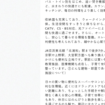
バス・トイレ別をはじめ、追い焚き機
ど、水まわりの快適さにも配慮。カウン
キッチンが、毎日の料理をより楽しく効
収納面も充実しており、ウォークイン
保。生活空間をすっきりと保ちながら
CATV、CS・BS対応、光ファイバー
間も快適に過ごせます。さらに、オート
し、安心して暮らせる環境を整備。エレ
利便性も考えられており、細やかな心配
JR京浜東北線「北浦和」駅まで徒歩7
京駅や上野駅、大宮駅方面へも乗り換え
かけにも便利な立地です。駅前には買い
教育施設、医療機関も点在し、子育て世
整っています。③どんな建物・部屋であ
施設について）
日々の買い物に便利なスーパーやコンビ
利な住環境。近くにはドラッグストアも
い距離にあり、ちょっとした手続きや郵
理なく通える安心の環境。子育て世帯に
もあり、休日にはのんびりと散歩を楽し
を過ごせるのも魅力。周辺にはカフェや