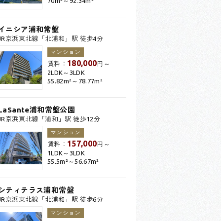
70m²～92.34m²
イニシア浦和常盤
JR京浜東北線「北浦和」駅 徒歩4分
マンション
180,000
賃料：
円～
2LDK～3LDK
55.82m²～78.77m²
LaSante浦和常盤公園
JR京浜東北線「浦和」駅 徒歩12分
マンション
157,000
賃料：
円～
1LDK～3LDK
55.5m²～56.67m²
シティテラス浦和常盤
JR京浜東北線「北浦和」駅 徒歩6分
マンション