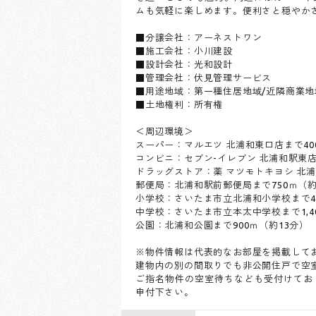
ムも気軽に楽しめます。便利さと穏やか
■分譲会社：アーネストワン
■施工会社：小川建設
■設計会社：光和設計
■管理会社：伏見管理サービス
■用途地域：第一種住居地域/近隣商業地
■土地権利：所有権
＜周辺環境＞
スーパー：マルエツ 北浦和東口店まで40
コンビニ：セブン-イレブン 北浦和駅東店
ドラッグストア：薬 マツモトキヨシ 北浦
郵便局：北浦和駅前郵便局まで750ｍ（約
小学校：さいたま市立北浦和小学校まで4
中学校：さいたま市立本太中学校まで1,40
公園：北浦和公園まで900ｍ（約13分）
※物件情報は代表的なお部屋を掲載して
建物内の別の間取りでも非公開住戸で空
ご指名物件の空室待ちなども受付けており
申付下さい。