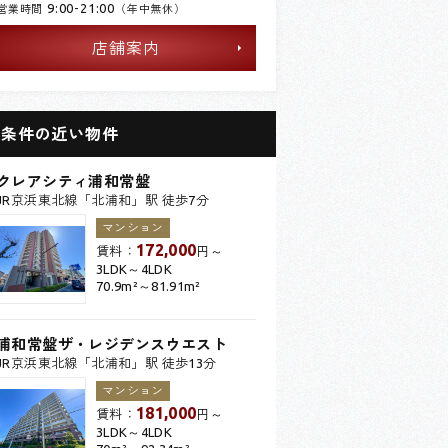
9:00-21:00
営業時間
（年中無休）
店舗案内
条件の近い物件
クレアシティ浦和常盤
JR京浜東北線「北浦和」駅 徒歩7分
マンション
172,000
賃料：
円～
3LDK～4LDK
70.9m²～81.91m²
浦和常盤ザ・レジデンスウエスト
JR京浜東北線「北浦和」駅 徒歩13分
マンション
181,000
賃料：
円～
3LDK～4LDK