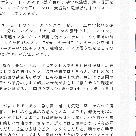
能付きオートバスや温水洗浄便座、浴室乾燥機、浴室暖房な
ターキッチンや三口コンロ、食器洗い乾燥機付きのシステム
率的にしてくれます。
クローゼットやシューズインクローゼット、全居室収納を確
、自分らしいインテリアも楽しめる設計です。エアコン、
による高速インターネット環境も備わり、テレワークや趣味の時
ロックや防犯カメラ、TVモニター付きインターホンを採用
ベーターや宅配ボックス、駐輪場、バイク置き場など日々の
りが行き届いた住まいです。
分。都心主要駅へスムーズにアクセスできる利便性が魅力。東
なしで直通利用ができ、通勤や通学はもちろん、休日のお出
物施設や飲食店が並び、日々の生活も快適。周辺には公園や
帯から単身の方まで幅広い世代が安心して暮らせる住環境が
るか記載する。（間取りプラン+総戸数+セキュリティ+共用
ニがすぐそばにあり、急な買い足しも気軽に済ませられる便
揃い、日用品や医薬品の購入もスムーズです。郵便局も程よ
送もすぐに行えます。教育施設も身近に整い、小学校へも無
も嬉しい立地です。さらに、近くには自然豊かな北浦和公園
んだり、芝生の広場でピクニックをしたりと、穏やかな時間
飲食店も点在しており、家族や友人とのランチやカフェタイ