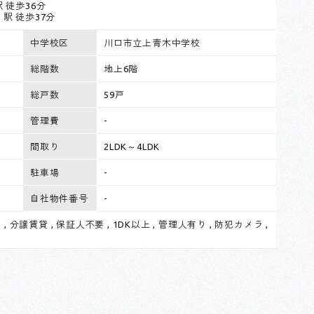
 徒歩36分
」駅 徒歩37分
中学校区
川口市立上青木中学校
総階数
地上6階
総戸数
59戸
管理費
-
間取り
2LDK～4LDK
駐車場
-
自社物件番号
-
可
,
分譲賃貸
,
保証人不要
,
1DK以上
,
管理人有り
,
防犯カメラ
,