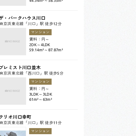
44.34m²～58.35m²
ザ・パークハウス川口
JR京浜東北線「川口」駅 徒歩12分
マンション
賃料：
円～
2DK～4LDK
59.14m²～87.87m²
プレミスト川口並木
JR京浜東北線「西川口」駅 徒歩5分
マンション
賃料：
円～
3LDK～3LDK
61m²～63m²
クリオ川口幸町
JR京浜東北線「川口」駅 徒歩11分
マンション