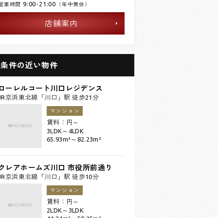
9:00-21:00
営業時間
（年中無休）
店舗案内
条件の近い物件
ローレルコート川口レジデンス
JR京浜東北線「川口」駅 徒歩21分
マンション
賃料：
円～
3LDK～4LDK
65.93m²～82.23m²
クレアホームズ川口 市役所前通り
JR京浜東北線「川口」駅 徒歩10分
マンション
賃料：
円～
2LDK～3LDK