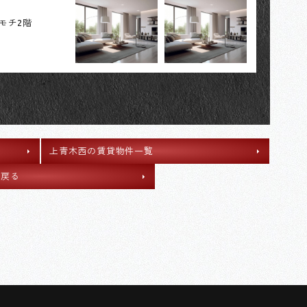
カモチ2階
上青木西の賃貸物件一覧
へ戻る