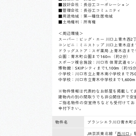
■設計会社：長谷工コーポレーション
■管理会社：長谷工コミュニティ
■用途地域：第一種住居地域
■土地権利：所有権
＜周辺環境＞
スーパー：ビッグ・エー 川口上青木西2丁
コンビニ：ミニストップ 川口上青木店まで
ドラッグストア：スギ薬局 上青木店まで1
公園：青木町公園まで160ｍ（約2分）
スポーツ複合施設：川口市 体育武道センタ
博物館：SKIPシティまで1,100m（約15
小学校：川口市立上青木南小学校まで750
中学校：川口市立青木中学校まで1,600m
※物件情報は代表的なお部屋を掲載して
建物内の別の間取りでも非公開住戸で空
ご指名物件の空室待ちなども受付けており
申付下さい。
物件名
ブランシエラ川口青木町
JR京浜東北線「
西川口
」