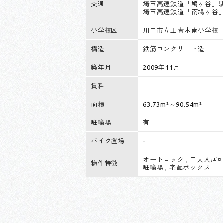
交通
埼玉高速鉄道「
鳩ヶ谷
」駅
埼玉高速鉄道「
南鳩ヶ谷
小学校区
川口市立上青木南小学校
構造
鉄筋コンクリート造
築年月
2009年11月
賃料
面積
63.73m²～90.54m²
駐輪場
有
バイク置場
-
オートロック
,
二人入居
物件特徴
駐輪場
,
宅配ボックス