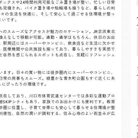
ボックスや24時間利用可能なごみ置き場が整い、忙しい日常
も完備され、バイク置き場や駐輪場も揃うなど、暮らしの利
日々の生活を快適に、そして安心して過ごせる住環境が整っ
まいです。
へのスムーズなアクセスが魅力のロケーション。JR京浜東北
換えなしで移動が可能。通勤・通学はもちろん、休日のお出
。駅周辺にはスーパーやコンビニ、飲食店など生活に欠かせ
。医療機関や公共施設も揃っており、暮らしやすさを実感で
ど自然を感じられるスポットも点在し、気軽にリフレッシュ
います。日々の買い物には徒歩圏内にスーパーやコンビニ、
日常の用事もスムーズ。緑豊かな青木町公園もすぐ近くにあ
ュにぴったりの環境です。
点在しており、川口市体育武道センターでは多彩な運動プロ
SKIPシティもあり、家族でのお出かけにも便利です。教育
歩圏に位置し、子育て世帯にも安心して暮らせる住環境が整
利便性、自然の潤いが調和する、住み心地のよい街並みが広