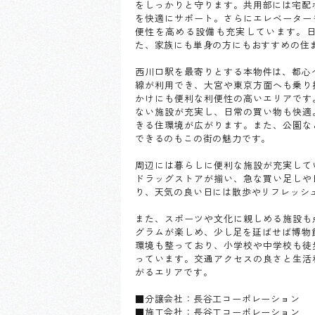
をしっかりと守ります。共用部には宅配
を快適にサポート。さらにエレベーター
便性を高める設備も充実しています。
た、家族にも単身の方にもおすすめの住
西川口駅を最寄りとする本物件は、都心
線が利用でき、大宮や東京方面へも乗り
かけにも便利な利便性の高いエリアです
ない施設が充実し、日常の買い物も快適
きる住環境が広がります。また、公園な
できるのもこの街の魅力です。
周辺には暮らしに便利な施設が充実して
ドラッグストアが揃い、急な買い足しや
り、天気の良い日には散歩やリフレッシ
また、スポーツや文化に親しめる施設も
グラムが楽しめ、少し足を延ばせば博物館
環境も整っており、小学校や中学校も徒
っています。交通アクセスの良さと生活
がるエリアです。
■分譲会社：長谷工コーポレーション
■施工会社：長谷工コーポレーション