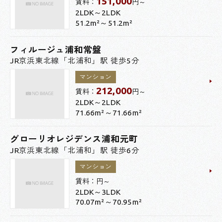
151,000
賃料：
円～
2LDK～2LDK
51.2m²～51.2m²
フィルージュ浦和常盤
JR京浜東北線「北浦和」駅 徒歩5分
マンション
212,000
賃料：
円～
2LDK～2LDK
71.66m²～71.66m²
グローリオレジデンス浦和元町
JR京浜東北線「北浦和」駅 徒歩6分
マンション
賃料：
円～
2LDK～3LDK
70.07m²～70.95m²