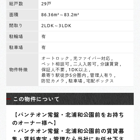
総戸数
29戸
面積
86.36m²～83.2m²
間取り
2LDK～3LDK
駐輪場
有
駐車場
有
オートロック
,
光ファイバー対応
,
ペット相談可
,
二人入居可
,
分譲賃貸
,
物件特徴
保証人不要
,
1DK以上
,
最寄り駅徒歩5分圏内
,
管理人有り
,
防犯カメラ
,
駐車場
,
宅配ボックス
この物件について
【パンテオン常盤・北浦和公園前をお持ち
のオーナー様へ】
・パンテオン常盤・北浦和公園前の賃貸募
集・賃料査定・管理なら当社にお任せ下さ