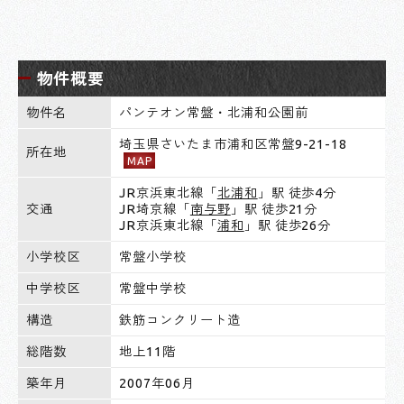
物件概要
物件名
パンテオン常盤・北浦和公園前
埼玉県さいたま市浦和区常盤9-21-18
所在地
MAP
JR京浜東北線「
北浦和
」駅 徒歩4分
交通
JR埼京線「
南与野
」駅 徒歩21分
JR京浜東北線「
浦和
」駅 徒歩26分
小学校区
常盤小学校
中学校区
常盤中学校
構造
鉄筋コンクリート造
総階数
地上11階
築年月
2007年06月