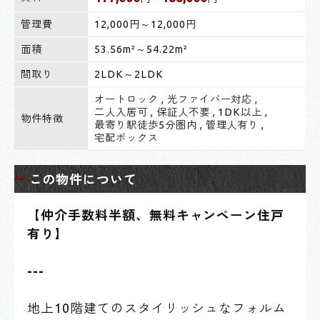
管理費
12,000円～12,000円
面積
53.56m²～54.22m²
間取り
2LDK～2LDK
オートロック
,
光ファイバー対応
,
二人入居可
,
保証人不要
,
1DK以上
,
物件特徴
最寄り駅徒歩5分圏内
,
管理人有り
,
宅配ボックス
この物件について
【仲介手数料半額、無料キャンペーン住戸
有り】
---
地上10階建てのスタイリッシュなフォルム