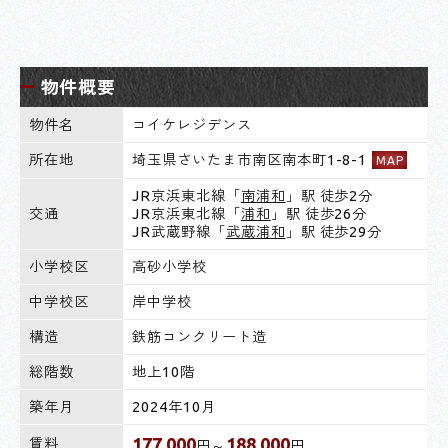
物件概要
物件名
コイケレジデンス
所在地
埼玉県さいたま市南区南本町1-8-1
MAP
JR京浜東北線「
南浦和
」駅 徒歩2分
交通
JR京浜東北線「
浦和
」駅 徒歩26分
JR武蔵野線「
武蔵浦和
」駅 徒歩29分
小学校区
高砂小学校
中学校区
岸中学校
構造
鉄筋コンクリート造
総階数
地上10階
築年月
2024年10月
177,000
188,000
賃料
円～
円