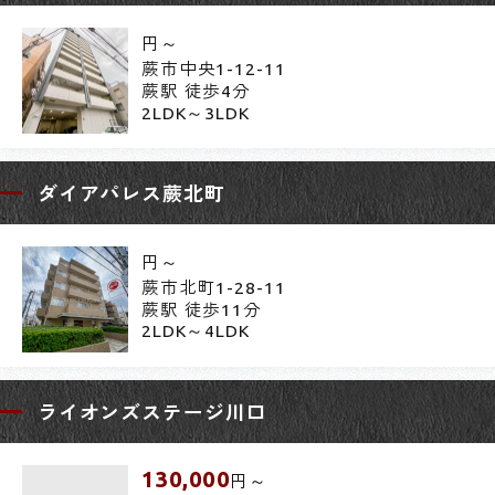
円～
蕨市中央1-12-11
蕨駅 徒歩4分
2LDK～3LDK
ダイアパレス蕨北町
円～
蕨市北町1-28-11
蕨駅 徒歩11分
2LDK～4LDK
ライオンズステージ川口
130,000
円～