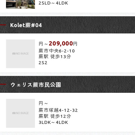
2SLD～4LDK
Kolet蕨#04
209,000
円～
円
蕨市中央6-2-10
蕨駅 徒歩13分
2S2
ウェリス蕨市民公園
円～
蕨市塚越4-12-32
蕨駅 徒歩12分
3LDK～4LDK