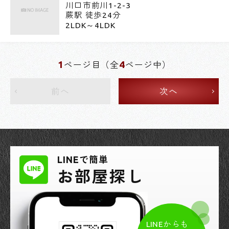
川口市前川1-2-3
蕨駅 徒歩24分
2LDK～4LDK
1
4
ページ目（全
ページ中）
前へ
次へ
LINEで簡単
お部屋探し
LINEからも