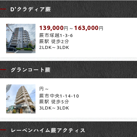
D'クラディア蕨
139,000
163,000
円～
円
蕨市塚越1-3-6
蕨駅 徒歩2分
2LDK～3LDK
グランコート蕨
円～
蕨市中央1-14-10
蕨駅 徒歩5分
3LDK～3LDK
レーベンハイム蕨アクティス