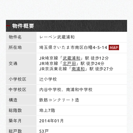
物件概要
物件名
レーベン武蔵浦和
所在地
埼玉県さいたま市南区白幡4-5-14
MAP
JR埼京線「
武蔵浦和
」駅 徒歩12分
交通
JR埼京線「
北戸田
」駅 徒歩24分
JR京浜東北線「
南浦和
」駅 徒歩27分
小学校区
辻小学校
中学校区
内谷中学校、南浦和中学校
構造
鉄筋コンクリート造
総階数
地上7階
築年月
2014年01月
総戸数
53戸