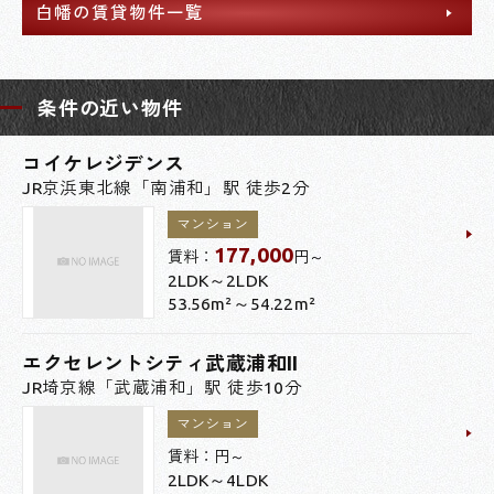
白幡の賃貸物件一覧
条件の近い物件
コイケレジデンス
JR京浜東北線「南浦和」駅 徒歩2分
マンション
177,000
賃料：
円～
2LDK～2LDK
53.56m²～54.22m²
エクセレントシティ武蔵浦和II
JR埼京線「武蔵浦和」駅 徒歩10分
マンション
賃料：
円～
2LDK～4LDK