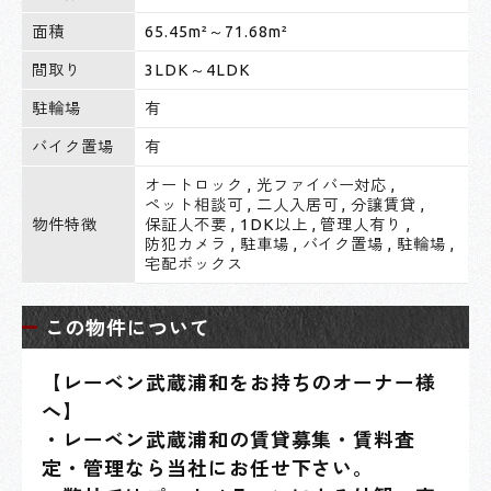
面積
65.45m²～71.68m²
間取り
3LDK～4LDK
駐輪場
有
バイク置場
有
オートロック
,
光ファイバー対応
,
ペット相談可
,
二人入居可
,
分譲賃貸
,
物件特徴
保証人不要
,
1DK以上
,
管理人有り
,
防犯カメラ
,
駐車場
,
バイク置場
,
駐輪場
,
宅配ボックス
この物件について
【レーベン武蔵浦和をお持ちのオーナー様
へ】
・レーベン武蔵浦和の賃貸募集・賃料査
定・管理なら当社にお任せ下さい。