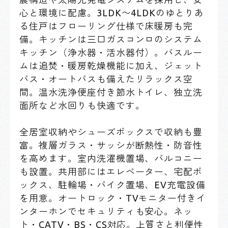
心と環境に配慮。3LDK〜4LDKのゆとりあ
る住戸はフローリング仕様で床暖房も完
備。キッチンは三口ガスコンロのシステム
キッチン（浄水器・活水器付）。バスルー
ムは追焚・暖房乾燥機能に加え、ジェット
バス・オートバスも備えたリラックス空
間。温水洗浄便座付き節水トイレ、独立洗
面所など水回りも快適です。
全居室収納やシューズボックスで収納も豊
富。複層ガラス・サッシが断熱性・防音性
を高めます。室内洗濯機置場、バルコニー
も設置。共用部にはエレベーター、宅配ボ
ックス、駐輪場・バイク置場、EV充電設備
を用意。オートロック・TVモニター付きイ
ンターホンでセキュリティも安心。ネッ
ト・CATV・BS・CS対応。上質さと利便性