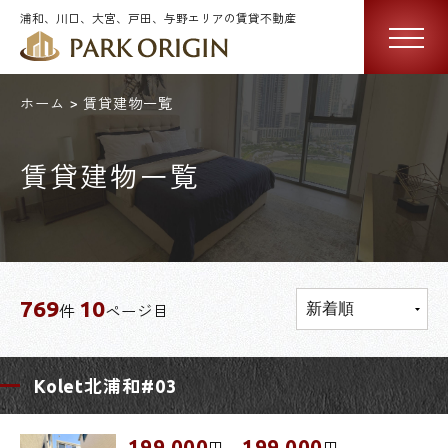
浦和、川口、大宮、戸田、与野エリアの賃貸不動産
ホーム
賃貸建物一覧
賃貸建物一覧
769
10
件
ページ目
Kolet北浦和#03
199,000
199,000