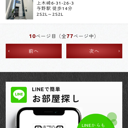
上木崎6-31-26-3
与野駅 徒歩14分
2S2L～2S2L
10
77
ページ目（全
ページ中）
前へ
次へ
LINEで簡単
お部屋探し
LINEからも