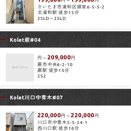
円～
円
さいたま市浦和区領家6-5-5-2
北浦和駅 徒歩15分
2SLD～2SLD
Kolet蕨#04
209,000
円～
円
蕨市中央6-2-10
蕨駅 徒歩13分
2S2
Kolet川口中青木#07
220,000
220,000
円～
円
川口市中青木5-5-24-1
西川口駅 徒歩16分