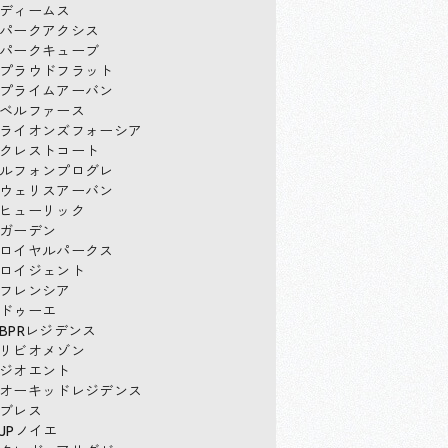
ディームス
パークアクシス
パークキューブ
プラウドフラット
プライムアーバン
ベルファース
ライオンズフォーシア
クレストコート
ルフォンプログレ
ウェリスアーバン
ヒューリック
ガーデン
ロイヤルパークス
ロイジェント
フレンシア
ドゥーエ
BPRレジデンス
リビオメゾン
ジオエント
オーキッドレジデンス
ブレス
JPノイエ