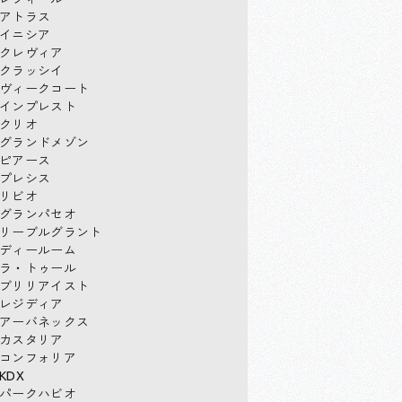
アトラス
イニシア
クレヴィア
クラッシイ
ヴィークコート
インプレスト
クリオ
グランドメゾン
ピアース
プレシス
リビオ
グランパセオ
リーブルグラント
ディールーム
ラ・トゥール
ブリリアイスト
レジディア
アーバネックス
カスタリア
コンフォリア
KDX
パークハビオ