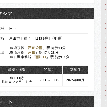
クシア
賃料
円～
住所
戸田市下前１丁目138番1（地番）
JR埼京線「
戸田公園
」駅 徒歩13分
交通
JR埼京線「
戸田
」駅 徒歩28分
JR京浜東北線「
西川口
」駅 徒歩31分
規模・構造
間取り
築年月
地上11階
2SLD～3LDK
2025年08月
鉄筋コンクリート造
コート