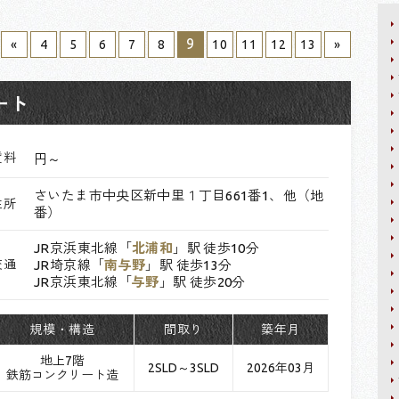
9
«
4
5
6
7
8
10
11
12
13
»
ート
賃料
円～
さいたま市中央区新中里１丁目661番1、他（地
住所
番）
JR京浜東北線「
北浦和
」駅 徒歩10分
交通
JR埼京線「
南与野
」駅 徒歩13分
JR京浜東北線「
与野
」駅 徒歩20分
規模・構造
間取り
築年月
地上7階
2SLD～3SLD
2026年03月
鉄筋コンクリート造