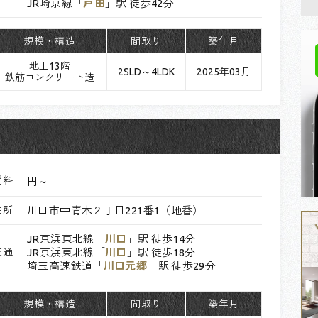
JR埼京線「
戸田
」駅 徒歩42分
規模・構造
間取り
築年月
地上13階
2SLD～4LDK
2025年03月
鉄筋コンクリート造
賃料
円～
住所
川口市中青木２丁目221番1（地番）
JR京浜東北線「
川口
」駅 徒歩14分
交通
JR京浜東北線「
川口
」駅 徒歩18分
埼玉高速鉄道「
川口元郷
」駅 徒歩29分
規模・構造
間取り
築年月