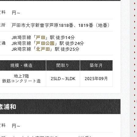
賃料
円～
住所
戸田市大字新曽字芦原1818番、1819番（地番）
JR埼京線「
戸田
」駅 徒歩14分
交通
JR埼京線「
戸田公園
」駅 徒歩24分
JR埼京線「
北戸田
」駅 徒歩25分
規模・構造
間取り
築年月
地上7階
2SLD～3LDK
2025年09月
鉄筋コンクリート造
蔵浦和
賃料
円～