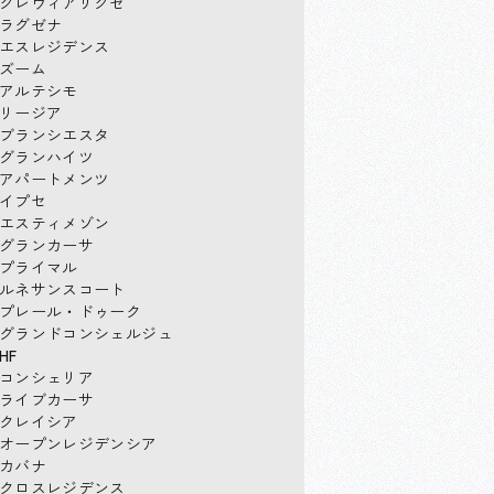
クレヴィアリグゼ
ラグゼナ
エスレジデンス
ズーム
アルテシモ
リージア
ブランシエスタ
グランハイツ
アパートメンツ
イプセ
エスティメゾン
グランカーサ
プライマル
ルネサンスコート
プレール・ドゥーク
グランドコンシェルジュ
HF
コンシェリア
ライブカーサ
クレイシア
オープンレジデンシア
カバナ
クロスレジデンス