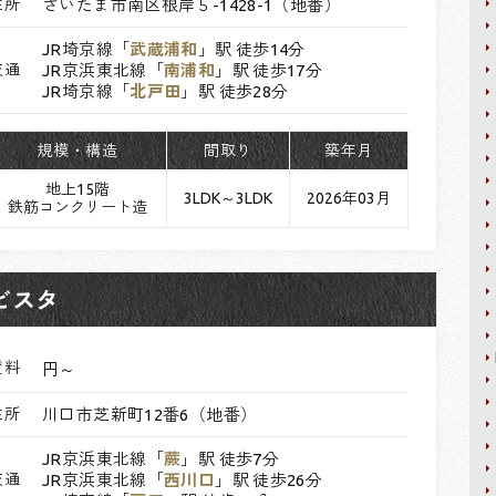
住所
さいたま市南区根岸５-1428-1（地番）
JR埼京線「
武蔵浦和
」駅 徒歩14分
交通
JR京浜東北線「
南浦和
」駅 徒歩17分
JR埼京線「
北戸田
」駅 徒歩28分
規模・構造
間取り
築年月
地上15階
3LDK～3LDK
2026年03月
鉄筋コンクリート造
ビスタ
賃料
円～
住所
川口市芝新町12番6（地番）
JR京浜東北線「
蕨
」駅 徒歩7分
交通
JR京浜東北線「
西川口
」駅 徒歩26分