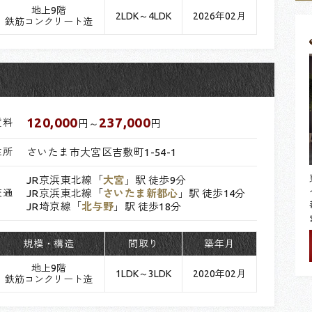
地上9階
2LDK～4LDK
2026年02月
鉄筋コンクリート造
120,000
237,000
賃料
円～
円
住所
さいたま市大宮区吉敷町1-54-1
JR京浜東北線「
大宮
」駅 徒歩9分
交通
JR京浜東北線「
さいたま新都心
」駅 徒歩14分
JR埼京線「
北与野
」駅 徒歩18分
規模・構造
間取り
築年月
地上9階
1LDK～3LDK
2020年02月
鉄筋コンクリート造