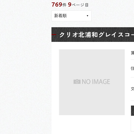
769
9
件
ページ目
クリオ北浦和グレイスコ