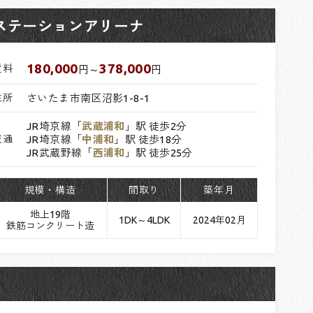
ステーションアリーナ
180,000
378,000
賃料
円～
円
住所
さいたま市南区沼影1-8-1
JR埼京線「
武蔵浦和
」駅 徒歩2分
交通
JR埼京線「
中浦和
」駅 徒歩18分
JR武蔵野線「
西浦和
」駅 徒歩25分
規模・構造
間取り
築年月
地上19階
1DK～4LDK
2024年02月
鉄筋コンクリート造