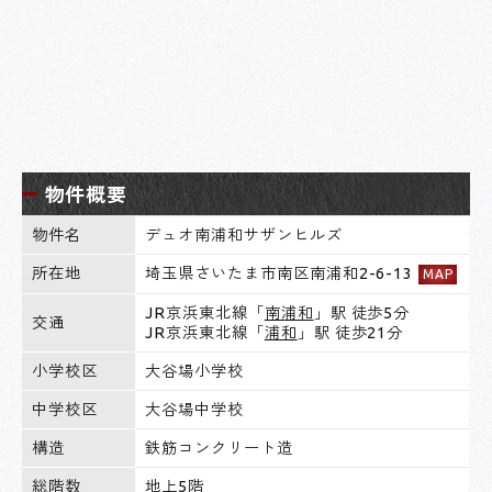
物件概要
物件名
デュオ南浦和サザンヒルズ
所在地
埼玉県さいたま市南区南浦和2-6-13
MAP
JR京浜東北線「
南浦和
」駅 徒歩5分
交通
JR京浜東北線「
浦和
」駅 徒歩21分
小学校区
大谷場小学校
中学校区
大谷場中学校
構造
鉄筋コンクリート造
総階数
地上5階