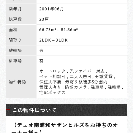
築年月
2001年06月
総戸数
23戸
面積
66.73m²～81.86m²
間取り
2LDK～3LDK
駐輪場
有
駐車場
有
オートロック
,
光ファイバー対応
,
ペット相談可
,
二人入居可
,
分譲賃貸
,
物件特徴
保証人不要
,
最寄り駅徒歩5分圏内
,
管理人有り
,
防犯カメラ
,
駐車場
,
駐輪場
,
宅配ボックス
この物件について
【デュオ南浦和サザンヒルズをお持ちのオ
ーナー様へ】