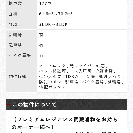
総戸数
177戸
面積
61.8m²～70.2m²
間取り
3LDK～3LDK
駐輪場
有
駐車場
有
バイク置場
有
オートロック
,
光ファイバー対応
,
ペット相談可
,
二人入居可
,
分譲賃貸
,
物件特徴
保証人不要
,
1DK以上
,
新築
,
管理人有り
,
防犯カメラ
,
駐車場
,
バイク置場
,
駐輪場
,
宅配ボックス
この物件について
【プレミアムレジデンス武蔵浦和をお持ち
のオーナー様へ】