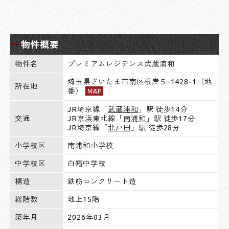
物件概要
物件名
プレミアムレジデンス武蔵浦和
埼玉県さいたま市南区根岸５-1428-1（地
所在地
番）
MAP
JR埼京線「
武蔵浦和
」駅 徒歩14分
交通
JR京浜東北線「
南浦和
」駅 徒歩17分
JR埼京線「
北戸田
」駅 徒歩28分
小学校区
南浦和小学校
中学校区
白幡中学校
構造
鉄筋コンクリート造
総階数
地上15階
築年月
2026年03月