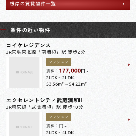
根岸の賃貸物件一覧
条件の近い物件
コイケレジデンス
JR京浜東北線「南浦和」駅 徒歩2分
マンション
177,000
賃料：
円～
2LDK～2LDK
53.56m²～54.22m²
エクセレントシティ武蔵浦和II
JR埼京線「武蔵浦和」駅 徒歩10分
マンション
賃料：
円～
2LDK～4LDK