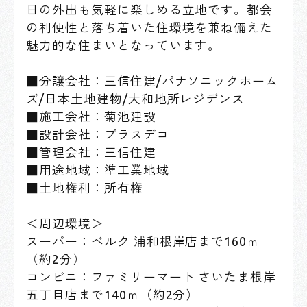
日の外出も気軽に楽しめる立地です。都会
の利便性と落ち着いた住環境を兼ね備えた
魅力的な住まいとなっています。
■分譲会社：三信住建/パナソニックホーム
ズ/日本土地建物/大和地所レジデンス
■施工会社：菊池建設
■設計会社：プラスデコ
■管理会社：三信住建
■用途地域：準工業地域
■土地権利：所有権
＜周辺環境＞
スーパー：ベルク 浦和根岸店まで160ｍ
（約2分）
コンビニ：ファミリーマート さいたま根岸
五丁目店まで140ｍ（約2分）