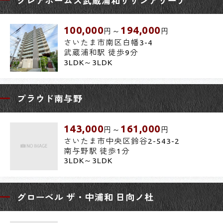
クレアホームズ武蔵浦和サザンアリーナ
100,000
194,000
円～
円
さいたま市南区白幡3-4
武蔵浦和駅 徒歩9分
3LDK～3LDK
プラウド南与野
143,000
161,000
円～
円
さいたま市中央区鈴谷2-543-2
南与野駅 徒歩1分
3LDK～3LDK
グローベル ザ・中浦和 日向ノ杜