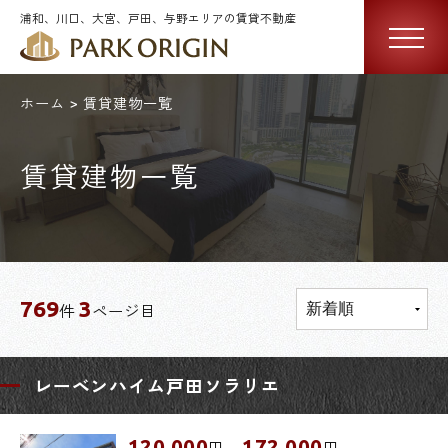
浦和、川口、大宮、戸田、与野エリアの賃貸不動産
ホーム
賃貸建物一覧
賃貸建物一覧
769
3
件
ページ目
レーベンハイム戸田ソラリエ
120,000
172,000