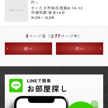
円～
さいたま市桜区西堀8-16-12
中浦和駅 徒歩10分
3LDK～3LDK
3
77
ページ目（全
ページ中）
前へ
次へ
LINEで簡単
お部屋探し